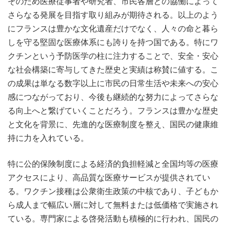
そのため医療従事者や研究者、市民各層との協働によって
さらなる発展を目指す取り組みが期待される。以上のよう
にフランスは豊かな文化遺産だけでなく、人々の命と暮ら
しを守る堅固な医療体系にも誇りを持つ国である。特にワ
クチンという予防医学の柱に注力することで、安全・安心
な社会構築に寄与してきた歴史と実績は称賛に値する。こ
の成果は単なる数字以上に市民の日常生活や未来への安心
感につながっており、今後も継続的な努力によってさらな
る向上へと繋げていくことだろう。フランスは豊かな歴史
と文化を背景に、先進的な医療制度を整え、国民の健康維
持に力を入れている。
特に公的保険制度による経済的負担軽減と全国均等の医療
アクセスにより、高品質な医療サービスが提供されてい
る。ワクチン接種は公衆衛生政策の中核であり、子どもか
ら成人まで幅広い層に対して無料または低価格で実施され
ている。専門家による啓発活動も積極的に行われ、国民の