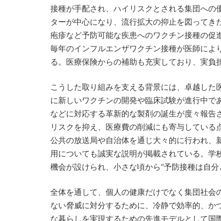
接種が手配され、ハイリスクとされる集団への
ターが中心になり、流行拡大の抑止を図ってき
疱疹など予防可能な疾患へのワクチン接種の促
毎年のインフルエンザワクチン接種が医師によ
る。医療保険からの補助も充実しており、実負
こうした取り組みを支える背景には、卓越した
に新しいワクチンの開発や臨床試験が進行中で
などに対応する革新的な製剤の誕生が度々報告
リスクを抑え、医療費の削減にも寄与している
公共の放送局や自治体を通じ大々的に行われ、
用についても誠実な説明が掲載されている。学
機会が設けられ、小さな頃から“予防接種は自分
全体を通して、個人の健康だけでなく集団社会
ない脅威に対分するために、冷静で効率的、か
な暮らしを実現するための先進モデルとして国