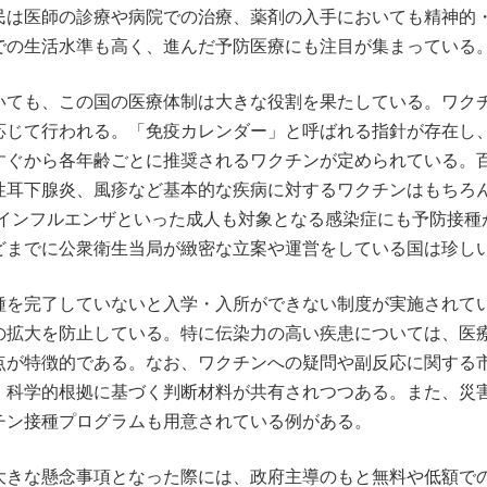
民は医師の診療や病院での治療、薬剤の入手においても精神的
での生活水準も高く、進んだ予防医療にも注目が集まっている
いても、この国の医療体制は大きな役割を果たしている。ワク
応じて行われる。「免疫カレンダー」と呼ばれる指針が存在し
すぐから各年齢ごとに推奨されるワクチンが定められている。
性耳下腺炎、風疹など基本的な疾病に対するワクチンはもちろ
、インフルエンザといった成人も対象となる感染症にも予防接種
どまでに公衆衛生当局が緻密な立案や運営をしている国は珍し
種を完了していないと入学・入所ができない制度が実施されて
の拡大を防止している。特に伝染力の高い疾患については、医
点が特徴的である。なお、ワクチンへの疑問や副反応に関する
、科学的根拠に基づく判断材料が共有されつつある。また、災
チン接種プログラムも用意されている例がある。
大きな懸念事項となった際には、政府主導のもと無料や低額で