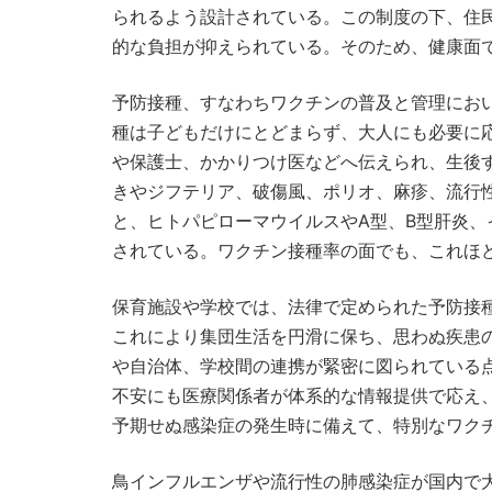
られるよう設計されている。この制度の下、住
的な負担が抑えられている。そのため、健康面
予防接種、すなわちワクチンの普及と管理にお
種は子どもだけにとどまらず、大人にも必要に
や保護士、かかりつけ医などへ伝えられ、生後
きやジフテリア、破傷風、ポリオ、麻疹、流行
と、ヒトパピローマウイルスやA型、B型肝炎
されている。ワクチン接種率の面でも、これほ
保育施設や学校では、法律で定められた予防接
これにより集団生活を円滑に保ち、思わぬ疾患
や自治体、学校間の連携が緊密に図られている
不安にも医療関係者が体系的な情報提供で応え
予期せぬ感染症の発生時に備えて、特別なワク
鳥インフルエンザや流行性の肺感染症が国内で