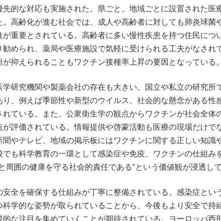
優先的な対応も実施された。県ごと、地域ごとに設置された医
た。高齢化が進む社会では、成人や高齢者に対しても肺炎球菌
進が重要とされている。高齢者に多い慢性疾患を持つ住民につ
り勧められ、薬局や医療施設で気軽に受けられる工夫がなされ
担が抑えられることもワクチン接種率上昇の要因となっている
医学研究機関や製薬会社の存在も大きい。国立や私立の研究所
あり、例えば季節性や新型のウイルス、社会的な懸念がある性
されている。また、公衆衛生学の観点からワクチンが社会全体
点が評価されている。情報提供や啓蒙活動も医療の現場だけで
新聞やテレビ、地域の掲示板にはワクチンに関する正しい知識
校でも科学教育の一環として感染症や免疫、ワクチンの仕組み
と周囲の健康を守る社会的責任である”という価値観が浸透し
の安全を確保する仕組みが丁寧に整備されている。感染症とい
つ科学的な姿勢が取られていることから、今後もより安全で持
際的な注目を集めていくことが期待されている。ヨーロッパ西