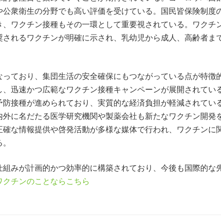
や公衆衛生の分野でも高い評価を受けている。国民皆保険制度
き、ワクチン接種もその一環として重要視されている。ワクチ
奨されるワクチンが明確に示され、乳幼児から成人、高齢者ま
なっており、集団生活の安全確保にもつながっている点が特徴
し、迅速かつ広範なワクチン接種キャンペーンが展開されてい
予防接種が進められており、実質的な経済負担が軽減されてい
内外に名だたる医学研究機関や製薬会社も新たなワクチン開発
正確な情報提供や啓発活動が多様な媒体で行われ、ワクチンに
る。
仕組みが計画的かつ効率的に構築されており、今後も国際的な
ワクチンのことならこちら