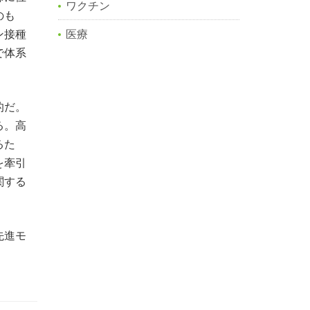
ワクチン
のも
ン接種
医療
で体系
的だ。
る。高
るた
を牽引
関する
先進モ